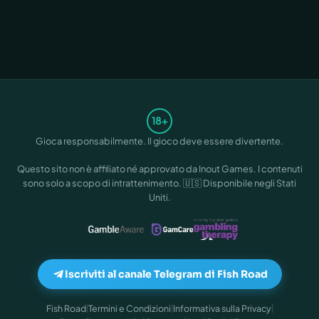
18+
Gioca responsabilmente. Il gioco deve essere divertente.
Questo sito non è affiliato né approvato da
Inout Games
. I contenuti
sono solo a scopo di intrattenimento. 🇺🇸 Disponibile negli Stati
Uniti.
Iscriviti al canale Telegram di Fish Road
Fish Road
Termini e Condizioni
Informativa sulla Privacy
|
|
|